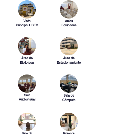
Vista
Aulas
Principal UBEM
Equipadas
Área
de
Área
de
Biblioteca
Estacionamiento
Sala
Sala de
Audiovisual
C
ómputo
Sala de
Primera