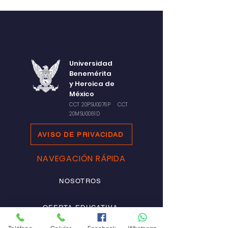
Universidad
Benemérita
y Heroica de
México
CCT 20PSU0076P CCT
20MSU0081D
AVISO DE PRIVACIDAD
NAVEGACIÓN RÁPIDA
NOSOTROS
OFERTA EDUCATIVA