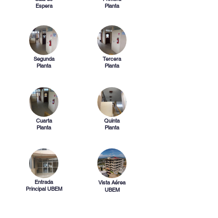
Espera
Planta
Segunda
Tercera
Planta
Planta
Cuarta
Quinta
Planta
Planta
Entrada
Vista A
érea
Principal UBEM
UBEM