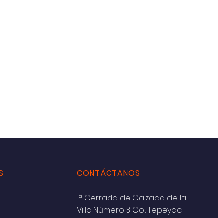
S
CONTÁCTANOS
1ª Cerrada de Calzada de la
Villa Número 3 Col. Tepeyac,