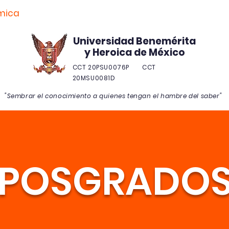
mica
Admisiones
Alumnos
Aula Virtual
E
Universidad Benemérita
y Heroica de México
CCT 20PSU0076P CCT
20MSU0081D
"Sembrar el conocimiento a quienes tengan el hambre del saber"
POSGRADO