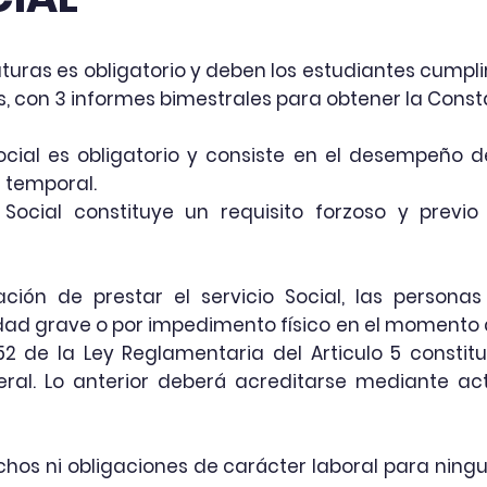
ciaturas es obligatorio y deben los estudiantes cumpl
, con 3 informes bimestrales para obtener la Const
ocial es obligatorio y consiste en el
desempeño
de
a temporal.
 Social constituye un requisito forzoso y previ
ación
de prestar el servicio Social, las person
ad grave o por
impedimento
físico
en el momento 
52 de la Ley Reglamentaria del Articulo 5 constituc
eral. Lo anterior
deberá
acreditarse mediante ac
echos ni obligaciones de carácter laboral para ning