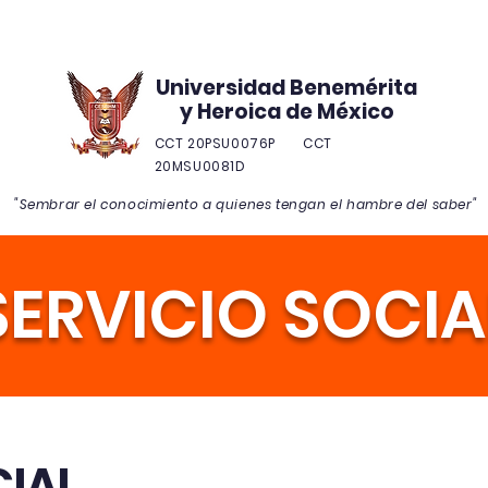
mica
Admisiones
Alumnos
Aula Virtual
E
Universidad Benemérita
y Heroica de México
CCT 20PSU0076P CCT
20MSU0081D
"Sembrar el conocimiento a quienes tengan el hambre del saber"
SERVICIO SOCIA
CIAL