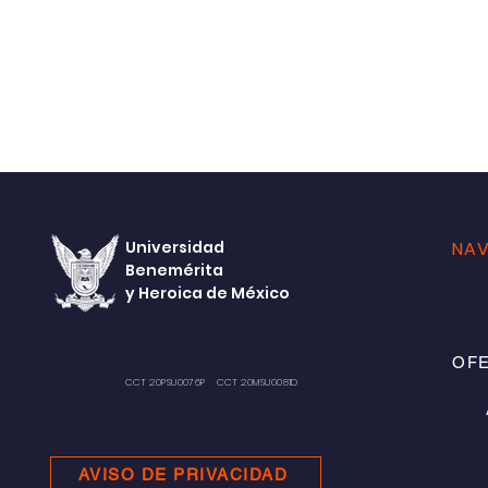
Universidad
NAV
Benemérita
y Heroica de México
OFE
CCT 20PSU0076P CCT 20MSU0081D
AVISO DE PRIVACIDAD