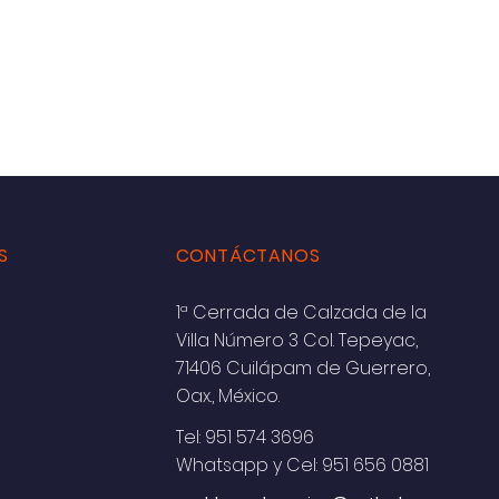
S
CONTÁCTANOS
1ª Cerrada de Calzada de la
Villa Número 3 Col. Tepeyac,
71406 Cuilápam de Guerrero,
Oax., México.
Tel: 951 574 3696
Whatsapp y Cel: 951 656 0881