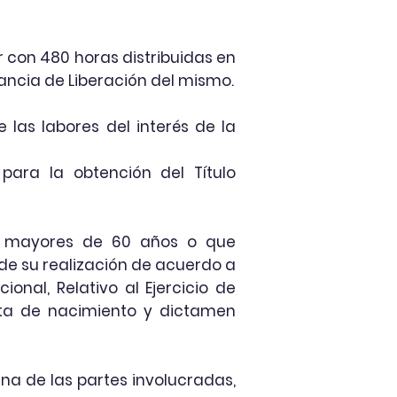
ir con 480 horas distribuidas en
ancia de Liberación del mismo.
 las labores del
interés
de la
o para la
obtención
del T
í
tulo
as mayores de 60 años o que
de su
realización
de acuerdo a
ional, Relativo al Ejercicio de
ta de nacimiento y dictamen
una de las partes involucradas,