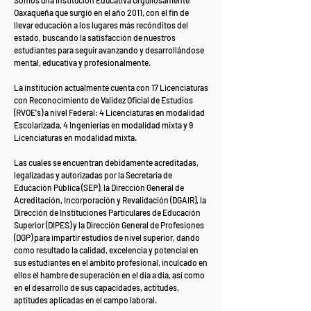
Somos una Institución Educativa Orgullosamente
Oaxaqueña que surgió en el año 2011, con el fin de
llevar educación a los lugares más recónditos del
estado, buscando la satisfacción de nuestros
estudiantes para seguir avanzando y desarrollándose
mental, educativa y profesionalmente.
La institución actualmente cuenta con 17 Licenciaturas
con Reconocimiento de Validez Oficial de Estudios
(RVOE's) a nivel Federal: 4 Licenciaturas en modalidad
Escolarizada, 4 Ingenierías en modalidad mixta y 9
Licenciaturas en modalidad mixta.
Las cuales se encuentran debidamente acreditadas,
legalizadas y autorizadas por la Secretaría de
Educación Pública (SEP), la Dirección General de
Acreditación, Incorporación y Revalidación (DGAIR), la
Dirección de Instituciones Particulares de Educación
Superior (DIPES) y la Dirección General de Profesiones
(DGP) para impartir estudios de nivel superior, dando
como resultado la calidad, excelencia y potencial en
sus estudiantes en el ámbito profesional, inculcado en
ellos el hambre de superación en el día a día, así como
en el desarrollo de sus capacidades, actitudes,
aptitudes aplicadas en el campo laboral.