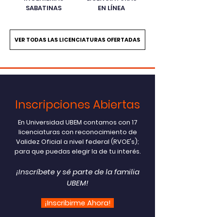
SABATINAS
EN LÍNEA
VER TODAS LAS LICENCIATURAS OFERTADAS
Inscripciones Abiertas
En Universidad UBEM contamos con 17
licenciaturas con reconocimiento de
Validez Oficial a nivel federal (RVOE's);
para que puedas elegir la de tu interés.
¡Inscríbete y sé parte de la familia
UBEM!
¡Inscribirme Ahora!