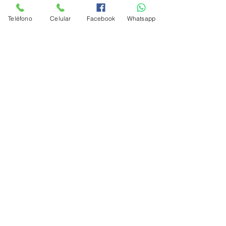
apoyar a personas que deseen seguir
estudiando.
Teléfono
Celular
Facebook
Whatsapp
Agosto de 2021
Alumnos de UBEM preparan plan de
re
forestación